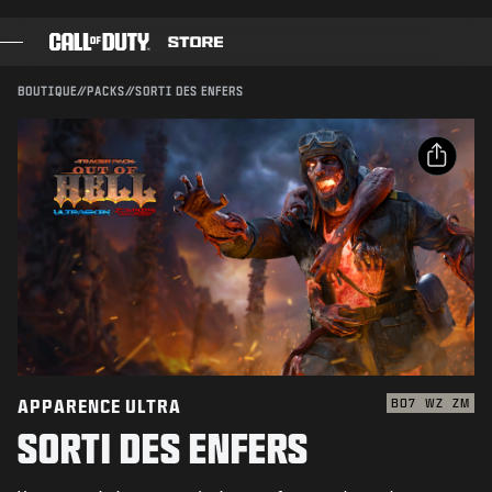
SKIP TO MAIN CONTENT
Compatible avec :
BO7
WZ
ZM
ENVOYER
BOUTIQUE
//
PACKS
//
SORTI DES ENFERS
CONFIRMER L'ACHAT
JEUX
PASSE DE COMBAT
ANNULER
PARTAGER
BLACK CELL
Email
POINTS COD
Activision peut mettre à jour, remplacer ou supprimer
ce contenu en jeu à tout moment.
Facebook
BOUTIQUE D'ÉQUIPEMENT
X
COMBAT BUILDS
Copier le lien
APPARENCE ULTRA
BO7
WZ
ZM
SORTI DES ENFERS
JEUX