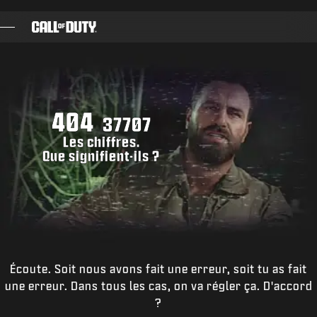
SKIP TO MAIN CONTENT
JEUX
ACTUS
404
BOUTIQUE
37707
Les chiffres.
ESPORT
Que signifient-ils ?
ASSISTANCE
|
CONNEXION
S'INSCRIRE
Écoute. Soit nous avons fait une erreur, soit tu as fait
une erreur. Dans tous les cas, on va régler ça. D'accord
?