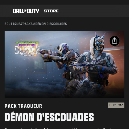
SKIP TO MAIN CONTENT
Compatible avec :
BO7
WZ
ENVOYER
BOUTIQUE
//
PACKS
//
DÉMON D'ESCOUADES
CONFIRMER L'ACHAT
JEUX
PASSE DE COMBAT
ANNULER
PARTAGER
BLACK CELL
Email
POINTS COD
Activision peut mettre à jour, remplacer ou supprimer
ce contenu en jeu à tout moment.
Facebook
BOUTIQUE D'ÉQUIPEMENT
X
COMBAT BUILDS
Copier le lien
PACK TRAQUEUR
BO7
WZ
DÉMON D'ESCOUADES
JEUX