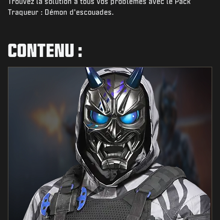
Trouvez la solution à tous vos problèmes avec le Pack
ACTUS
Traqueur : Démon d'escouades.
BOUTIQUE
ESPORTS
CONTENU :
ASSISTANCE
|
CONNEXION
S'INSCRIRE