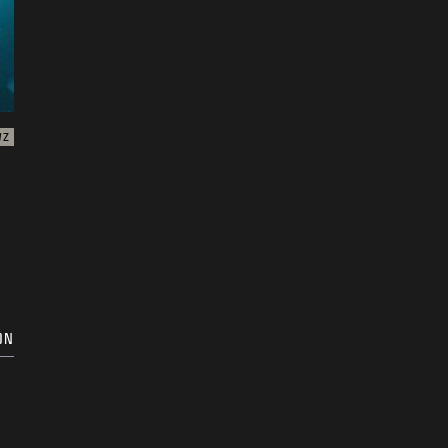
WZ
ON