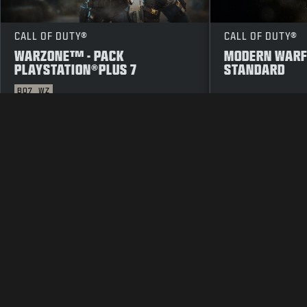
CALL OF DUTY®
CALL OF DUTY®
WARZONE™ - PACK
MODERN WARFA
PLAYSTATION®PLUS 7
STANDARD
BO7
WZ
MENTIONS LÉGALES
CONDITIONS D'UTILISATION
P