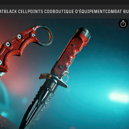
Compatible avec :
BO7
WZ
AT
BLACK CELL
POINTS COD
BOUTIQUE D'ÉQUIPEMENT
COMBAT BU
ENVOYER
CONFIRMER L'ACHAT
PARTAGER
ANNULER
Email
Facebook
Activision peut mettre à jour, remplacer ou supprimer
ce contenu en jeu à tout moment.
X
Copier le lien