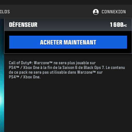
ILDS
CONNEXION
DÉFENSEUR
1 600
PC
ACHETER MAINTENANT
Call of Duty®: Warzone™ ne sera plus jouable sur
PS4™ / Xbox One à la fin de la Saison 6 de Black Ops 7. Le contenu
de ce pack ne sera pas utilisable dans Warzone™ sur
PS4™ / Xbox One.