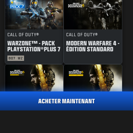
CALL OF DUTY®
CALL OF DUTY®
WARZONE™ - PACK
MODERN WARFARE 4 -
PLAYSTATION®PLUS 7
ÉDITION STANDARD
BO7
WZ
ACHETER MAINTENANT
CALL OF DUTY®
CALL OF DUTY®
MODERN WARFARE 4 -
MODERN WARFARE 4 -
MISE À NIVEAU
ÉDITION COFFRE
RÉACTIF
PROTOCOLE DE CONFINEMENT
2 800
COFFRE D'ARMES
D'ARMES
PC