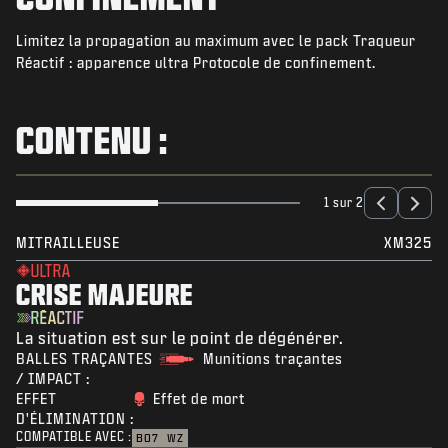
ACTUS
Limitez la propagation au maximum avec le pack Traqueur
BOUTIQUE
Réactif : apparence ultra Protocole de confinement.
ESPORTS
ASSISTANCE
CONTENU :
|
CONNEXION
S'INSCRIRE
1 sur 2
MITRAILLEUSE
XM325
ULTRA
CRISE MAJEURE
RÉACTIF
La situation est sur le point de dégénérer.
BALLES TRAÇANTES
Munitions traçantes
/ IMPACT :
EFFET
Effet de mort
D'ÉLIMINATION :
COMPATIBLE AVEC :
BO7
WZ