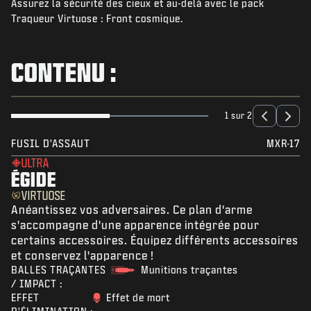
Assurez la sécurité des cieux et au-delà avec le pack
ACTUS
Traqueur Virtuose : Front cosmique.
BOUTIQUE
ESPORTS
CONTENU :
ASSISTANCE
|
CONNEXION
S'INSCRIRE
1 sur 2
FUSIL D'ASSAUT
MXR-17
ULTRA
ÉGIDE
VIRTUOSE
Anéantissez vos adversaires. Ce plan d'arme
s'accompagne d'une apparence intégrée pour
certains accessoires. Équipez différents accessoires
et conservez l'apparence !
BALLES TRAÇANTES
Munitions traçantes
/ IMPACT :
EFFET
Effet de mort