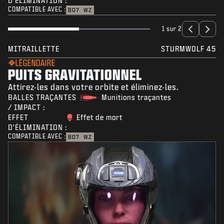
D'ÉLIMINATION :
COMPATIBLE AVEC :
BO7
WZ
1 sur 2
MITRAILLETTE
STURMWOLF 45
LÉGENDAIRE
PUITS GRAVITATIONNEL
Attirez-les dans votre orbite et éliminez-les.
BALLES TRAÇANTES
Munitions traçantes
/ IMPACT :
EFFET
Effet de mort
D'ÉLIMINATION :
COMPATIBLE AVEC :
BO7
WZ