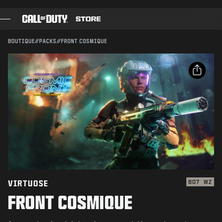
SKIP TO MAIN CONTENT
Compatible avec :
BO7
WZ
ENVOYER
BOUTIQUE
//
PACKS
//
FRONT COSMIQUE
CONFIRMER L'ACHAT
JEUX
PASSE DE COMBAT
ANNULER
PARTAGER
BLACK CELL
Email
POINTS COD
Activision peut mettre à jour, remplacer ou supprimer
ce contenu en jeu à tout moment.
Facebook
BOUTIQUE D'ÉQUIPEMENT
X
COMBAT BUILDS
Copier le lien
VIRTUOSE
BO7
WZ
FRONT COSMIQUE
JEUX