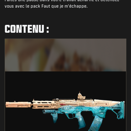
ACTUS
vous avec le pack Faut que je m'échappe.
BOUTIQUE
CONTENU :
ESPORTS
ASSISTANCE
|
CONNEXION
S'INSCRIRE