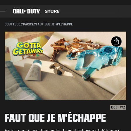
SKIP TO MAIN CONTENT
Compatible avec :
BO7
WZ
ENVOYER
BOUTIQUE
//
PACKS
//
FAUT QUE JE M'ÉCHAPPE
CONFIRMER L'ACHAT
JEUX
PASSE DE COMBAT
ANNULER
PARTAGER
BLACK CELL
Email
Activision peut mettre à jour, remplacer ou supprimer
POINTS COD
ce contenu en jeu à tout moment.
Facebook
BOUTIQUE D'ÉQUIPEMENT
X
COMBAT BUILDS
Copier le lien
BO7
WZ
FAUT QUE JE M'ÉCHAPPE
JEUX
Faites une pause dans votre travail acharné et détendez-