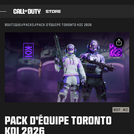
SKIP TO MAIN CONTENT
Compatible avec :
BO7
WZ
ENVOYER
BOUTIQUE
//
PACKS
//
PACK D'ÉQUIPE TORONTO KOI 2026
CONFIRMER L'ACHAT
JEUX
PASSE DE COMBAT
ANNULER
PARTAGER
BLACK CELL
Email
POINTS COD
Activision peut mettre à jour, remplacer ou supprimer
ce contenu en jeu à tout moment.
Facebook
BOUTIQUE D'ÉQUIPEMENT
X
COMBAT BUILDS
Copier le lien
BO7
WZ
PACK D'ÉQUIPE TORONTO
JEUX
KOI 2026