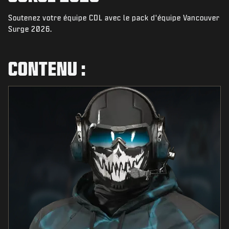
ACTUS
Soutenez votre équipe CDL avec le pack d'équipe Vancouver
BOUTIQUE
Surge 2026.
ESPORTS
CONTENU :
ASSISTANCE
|
CONNEXION
S'INSCRIRE