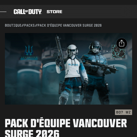
SKIP TO MAIN CONTENT
Compatible avec :
BO7
WZ
ENVOYER
BOUTIQUE
//
PACKS
//
PACK D'ÉQUIPE VANCOUVER SURGE 2026
CONFIRMER L'ACHAT
JEUX
PASSE DE COMBAT
ANNULER
PARTAGER
BLACK CELL
Email
POINTS COD
Activision peut mettre à jour, remplacer ou supprimer
ce contenu en jeu à tout moment.
Facebook
BOUTIQUE D'ÉQUIPEMENT
X
COMBAT BUILDS
Copier le lien
BO7
WZ
PACK D'ÉQUIPE VANCOUVER
JEUX
SURGE 2026