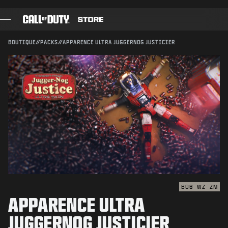
SKIP TO MAIN CONTENT
Compatible avec :
BO6
WZ
ZM
ENVOYER
BOUTIQUE
//
PACKS
//
APPARENCE ULTRA JUGGERNOG JUSTICIER
CONFIRMER L'ACHAT
JEUX
PASSE DE COMBAT
ANNULER
BLACK CELL
POINTS COD
Activision peut mettre à jour, remplacer ou supprimer
ce contenu en jeu à tout moment.
BOUTIQUE D'ÉQUIPEMENT
COMBAT BUILDS
BO6
WZ
ZM
APPARENCE ULTRA
JEUX
JUGGERNOG JUSTICIER