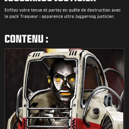
ACTUS
Enfilez votre tenue et partez en quête de destruction avec
BOUTIQUE
le pack Traqueur : apparence ultra Juggernog justicier.
ESPORTS
CONTENU :
ASSISTANCE
|
CONNEXION
S'INSCRIRE