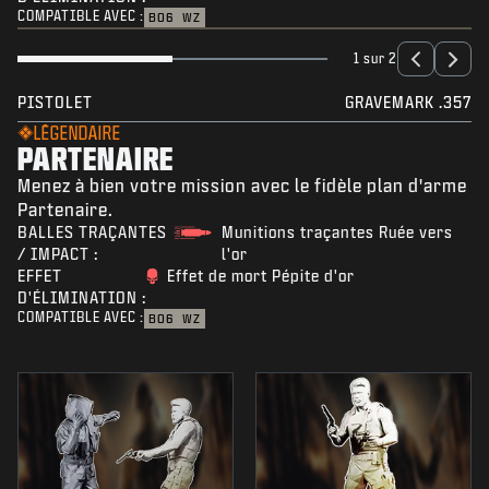
COMPATIBLE AVEC :
BO6
WZ
1 sur 2
PISTOLET
GRAVEMARK .357
LÉGENDAIRE
PARTENAIRE
Menez à bien votre mission avec le fidèle plan d'arme
Partenaire.
BALLES TRAÇANTES
Munitions traçantes Ruée vers
/ IMPACT :
l'or
EFFET
Effet de mort Pépite d'or
D'ÉLIMINATION :
COMPATIBLE AVEC :
BO6
WZ