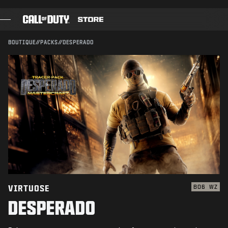
SKIP TO MAIN CONTENT
Compatible avec :
BO6
WZ
ENVOYER
BOUTIQUE
//
PACKS
//
DESPERADO
CONFIRMER L'ACHAT
JEUX
PASSE DE COMBAT
ANNULER
BLACK CELL
POINTS COD
Activision peut mettre à jour, remplacer ou supprimer
ce contenu en jeu à tout moment.
BOUTIQUE D'ÉQUIPEMENT
COMBAT BUILDS
VIRTUOSE
BO6
WZ
DESPERADO
JEUX