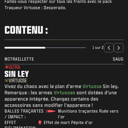
Faites-vous respecter sur tous les fronts avec le pack
ACTUS
Traqueur Virtuose : Desperado.
BOUTIQUE
ESPORTS
CONTENU :
ASSISTANCE
|
CONNEXION
S'INSCRIRE
1 sur 2
MITRAILLETTE
SAUG
ULTRA
SIN LEY
VIRTUOSE
Vivez du chaos avec le plan d'arme
Virtuose
Sin ley.
Remarque : les armes
Virtuoses
sont dotées d'une
apparence intégrée. Changez certains des
accessoires sans modifier l'apparence !
BALLES TRAÇANTES
Munitions traçantes Ruée vers
/ IMPACT :
l'or
EFFET
Effet de mort Pépite d'or