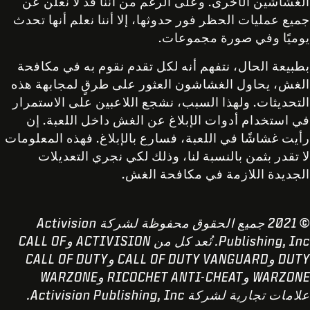
الغشاشين الأخرى. وعلى الرغم من أننا قد لا نعلن عن
جميع عمليات الحظر فور حدوثها، إلا أننا نعلم أنها تحدث
يوميًا وفي صورة مجموعات.
بطبيعة الحال، نتفهم أنه لكل تقدم نقوم به في مكافحة
الغش، يحاول الغشاشون العثور على طرقٍ لمجابهة هذه
التحديثات. ولهذا السبب، نشجع اللاعبين على الاستمرار
في استخدام أدوات الإبلاغ عن الغش داخل اللعبة. إن
رأيت غشاشًا في اللعبة، فسارع بالإبلاغ. فهذه المعلومات
لا تقدر بثمن بالنسبة لنا، وذلك لكي نجري التعديلات
الجديدة اللازمة في مكافحة الغش.
© 2021 جميع الحقوق محفوظة لشركة Activision
Publishing, Inc. تُعد كل من ACTIVISION وCALL OF
DUTY وCALL OF DUTY VANGUARD وCALL OF DUTY
WARZONE وRICOCHET ANTI-CHEAT
وWARZONE
علامات تجارية لشركة Activision Publishing, Inc.