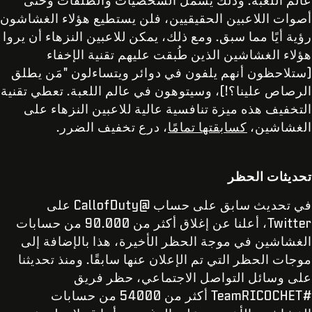
عالم اللعبة. وذلك يشمل الشخصيات والطلقات وحتى
أصوات اللاعبين الحقيقيين، فلن يستطيع هؤلاء الغشاشون
رؤية أيًا مما سبق. ومع ذلك، يمكن للاعبين النزهاء أن يروا
هؤلاء الغشاشين الذين طُبقت عليهم تقنية الإخفاء
(ستلاحظون أنهم يلفون في دوائر ويتساءلون "مَن يطلق
الرصاص علينا؟!)، وسيتوهون في عالم اللعبة. تعطي تقنية
التخفيف هذه ميزة تنافسية عالية للاعبين النزهاء على
الغشاشين،
كسابقتها تمامًا
، درع تخفيف الضرر.
تحديثات الحظر
في تحديث سابق على حساب @CallofDuty على
Twitter، أعلنا عن إغلاق أكثر من 90.000 من حسابات
الغشاشين في موجة الحظر الأخيرة، هذا بالإضافة إلى
موجات الحظر التي تم الإعلان عنها سابقًا. ومنذ تحديثنا
على وسائل التواصل الاجتماعي، حظر فريق
#TeamRICOCHET أكثر من 54000 من حسابات