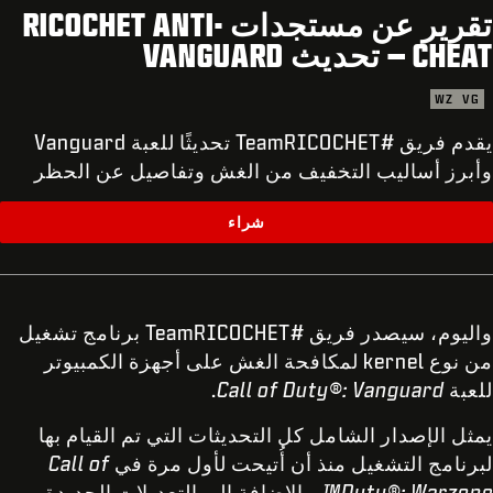
الدعم
تقرير عن مستجدات RICOCHET ANTI-
CHEAT – تحديث VANGUARD
XBOX GAME PASS
|
تسجيل الدخول
إعداد حساب جديد
WZ
VG
يقدم فريق #TeamRICOCHET تحديثًا للعبة Vanguard
وأبرز أساليب التخفيف من الغش وتفاصيل عن الحظر
شراء
واليوم، سيصدر فريق #TeamRICOCHET برنامج تشغيل
من نوع kernel لمكافحة الغش على أجهزة الكمبيوتر
للعبة
Call of Duty®: Vanguard
.
يمثل الإصدار الشامل كل التحديثات التي تم القيام بها
لبرنامج التشغيل منذ أن أُتيحت لأول مرة في
Call of
Duty®: Warzone™
، بالاضافة إلى التعديلات الجديدة