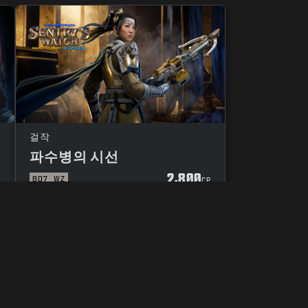
걸작
파수병의 시선
2,800
BO7
WZ
P
CP
개인정보 제공 여부 선택