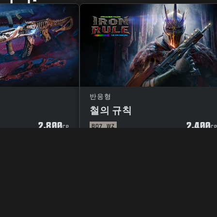
반응형
철의 규칙
2,800
2,400
BO7
WZ
CP
C
정보 보호정책
인재 채용
쿠키(COOKIE) 정책
고객지원
준수 사항