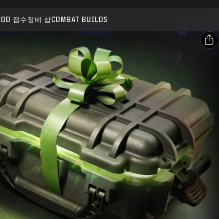
호환 가능:
BO7
WZ
COD 점수
장비 샵
COMBAT BUILDS
제출
구매 확인
공유
취소
이메일
Facebook
Activision은 이 게임 내 콘텐츠를 언제든 업데이트, 교체,
제거할 수 있습니다.
X
링크 복사