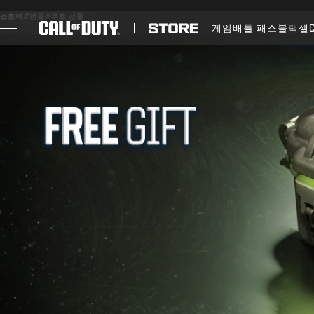
SKIP TO MAIN CONTENT
스토어
//
번들
//
무료 선물
게임
배틀 패스
블랙셀
게임
뉴스
STORE
E스포츠
고객지원