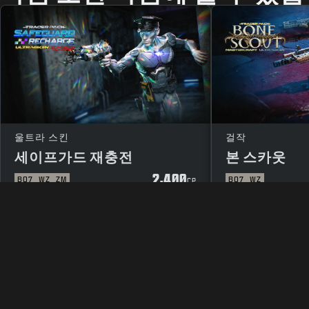
울트라 스킨
걸작
세이프가드 재충전
본 스카웃
2,400
BO7
WZ
ZM
BO7
WZ
CP
법률 관련
이용 약관
개인