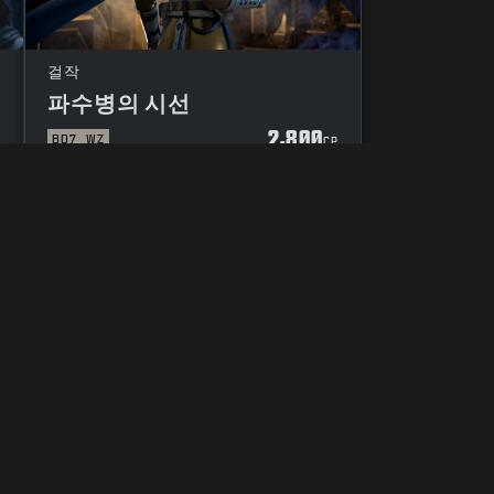
걸작
파수병의 시선
2,800
BO7
WZ
P
CP
개인정보 제공 여부 선택