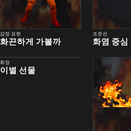
감정 표현
조준선
화끈하게 가볼까
화염 중심
휘장
이별 선물