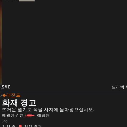
SMG
드라벡 
레전드
화재 경고
뜨거운 열기로 적을 사지에 몰아넣으십시오.
예광탄 / 효
예광탄
과:
처치 효
처치 효과