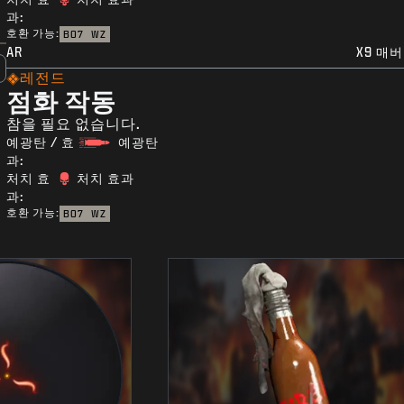
과:
호환 가능:
BO7
WZ
AR
X9 매
레전드
점화 작동
참을 필요 없습니다.
예광탄 / 효
예광탄
과:
처치 효
처치 효과
과:
호환 가능:
BO7
WZ