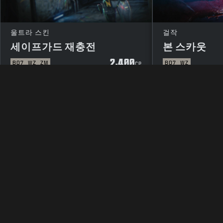
울트라 스킨
걸작
세이프가드 재충전
본 스카웃
2,400
BO7
WZ
ZM
BO7
WZ
CP
법률 관련
이용 약관
개인