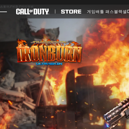
SKIP TO MAIN CONTENT
스토어
//
번들
//
아이언번
게임
배틀 패스
블랙셀
게임
뉴스
STORE
E스포츠
고객지원