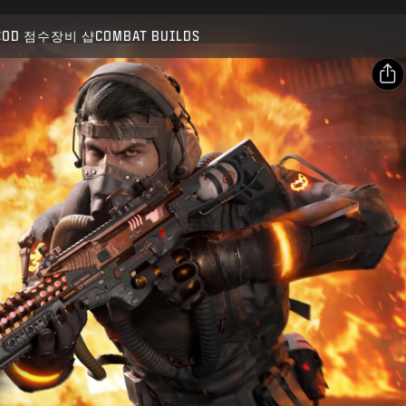
호환 가능:
BO7
WZ
COD 점수
장비 샵
COMBAT BUILDS
제출
구매 확인
공유
이메일
취소
Facebook
Activision은 이 게임 내 콘텐츠를 언제든 업데이트, 교체,
X
제거할 수 있습니다.
링크 복사