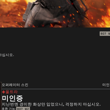
BO7
하십시오.
오퍼레이터 스킨
미인
울트라
미인증
지난번엔 경미한 화상만 입었으니, 걱정하지 마십시오.
호환 가능:
BO7
WZ