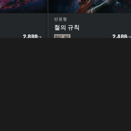
반응형
철의 규칙
2,800
2,400
BO7
WZ
CP
C
정보 보호정책
인재 채용
쿠키(COOKIE) 정책
고객지원
준수 사항