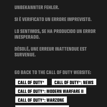
ニュース
UNBEKANNTER FEHLER.
STORE
SI È VERIFICATO UN ERRORE IMPREVISTO.
ESPORTS
サポート
LO SENTIMOS, SE HA PRODUCIDO UN ERROR
INESPERADO.
|
ログイン
サインアップ
DÉSOLÉ, UNE ERREUR INATTENDUE EST
SURVENUE.
GO BACK TO THE CALL OF DUTY WEBSITE:
CALL OF DUTY
CALL OF DUTY
: NEWS
®
®
CALL OF DUTY
: MODERN WARFARE II
®
CALL OF DUTY
: WARZONE
®