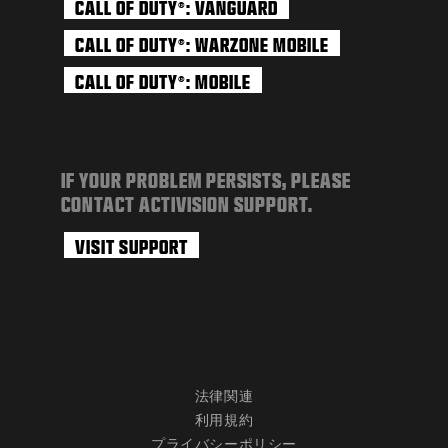
CALL OF DUTY
: VANGUARD
®
CALL OF DUTY
: WARZONE MOBILE
®
CALL OF DUTY
: MOBILE
®
IF YOUR PROBLEM PERSISTS, PLEASE
CONTACT ACTIVISION SUPPORT.
VISIT SUPPORT
法律関連
利用規約
プライバシーポリシー