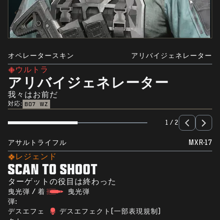
オペレータースキン
アリバイジェネレーター
ウルトラ
アリバイジェネレーター
我々はお前だ
対応:
BO7
WZ
1 / 2
アサルトライフル
MXR-17
レジェンド
SCAN TO SHOOT
ターゲットの役目は終わった
曳光弾 / 着
曳光弾
弾:
デスエフェ
デスエフェクト(一部表現規制)