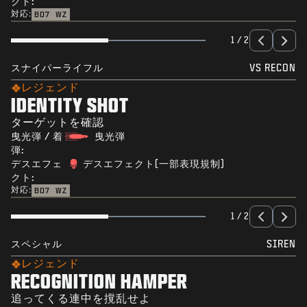
クト:
対応:
BO7
WZ
1 / 2
スナイパーライフル
VS RECON
レジェンド
IDENTITY SHOT
ターゲットを確認
曳光弾 / 着
曳光弾
弾:
デスエフェ
デスエフェクト(一部表現規制)
クト:
対応:
BO7
WZ
1 / 2
スペシャル
SIREN
レジェンド
RECOGNITION HAMPER
追ってくる連中を撹乱せよ