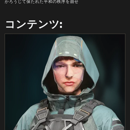
かろうじて保たれた平和の秩序を崩せ
ニュース
STORE
コンテンツ:
ESPORTS
サポート
|
ログイン
サインアップ