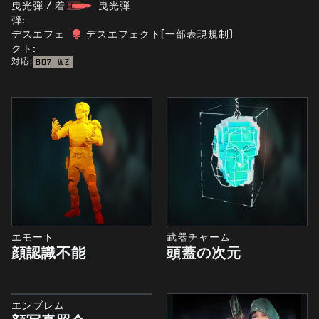
曳光弾 / 着
曳光弾
弾:
デスエフェ
デスエフェクト(一部表現規制)
クト:
対応:
BO7
WZ
エモート
武器チャーム
顔認識不能
頭蓋の次元
エンブレム