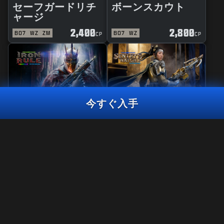
セーフガードリチ
ボーンスカウト
ャージ
2,400
2,800
BO7
WZ
ZM
BO7
WZ
CP
CP
今すぐ入手
リアクティブ
マスタークラフト
鉄の掟
セントリーウォッ
チ
ウルトラスキン
サイバーフォール
2,400
CP
2,400
2,800
BO7
WZ
BO7
WZ
CP
CP
今すぐ入手
法律関連
利用規約
プライバシーポリシー
採用情報
Call of Duty®: Warzone™は、Black Ops 7のシーズン06終了時に