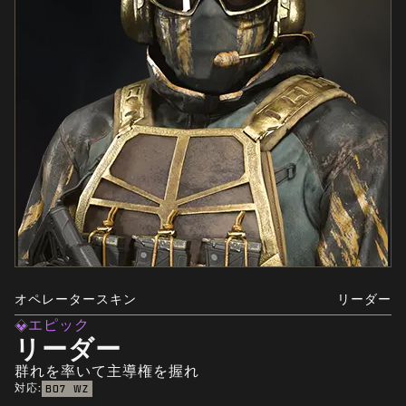
オペレータースキン
リーダー
エピック
リーダー
群れを率いて主導権を握れ
対応:
BO7
WZ