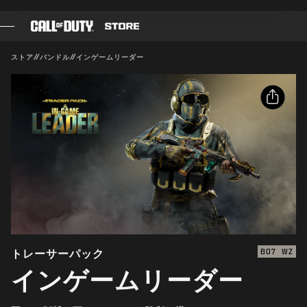
SKIP TO MAIN CONTENT
対応:
BO7
WZ
送信
ストア
//
バンドル
//
インゲームリーダー
購入を確定
ゲーム
バトルパス
キャンセル
シェア
ブラックセル
メールアドレス
CODポイント
Activisionは、このゲーム内コンテンツをいつでも更新、
変更、削除できるものとします
Facebook
ギアショップ
X
COMBAT BUILDS
リンクをコピー
トレーサーパック
BO7
WZ
インゲームリーダー
ゲーム