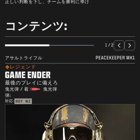
正しい判断を下し、チームを勝利に導け
ニュース
STORE
コンテンツ:
ESPORTS
サポート
1 / 2
|
ログイン
サインアップ
アサルトライフル
PEACEKEEPER MK1
レジェンド
GAME ENDER
最後のプレイに備えろ
曳光弾 / 着
曳光弾
弾:
対応:
BO7
WZ