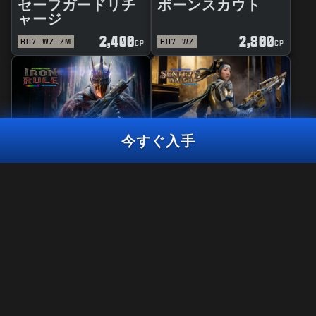
セーフガードリチ
ボーンスカウト
ャージ
2,400
2,800
BO7
WZ
ZM
BO7
WZ
CP
CP
今すぐ入手
リアクティブ
マスタークラフト
鉄の掟
セントリーウォッ
チ
トレーサーパック
インゲームリーダー
1,800
CP
2,400
2,800
BO7
WZ
BO7
WZ
CP
CP
今すぐ入手
法律関連
利用規約
プライバシーポリシー
採用情報
Call of Duty®: Warzone™は、Black Ops 7のシーズン06終了時に
PS4™/ Xbox Oneでプレイできなくなります。 このバンドルのコン
クッキーポリシー