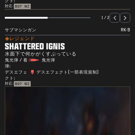
クト:
対応:
BO7
WZ
1 / 2
サブマシンガン
RK-9
レジェンド
SHATTERED IGNIS
水面下で何かがくすぶっている
曳光弾 / 着
曳光弾
弾:
デスエフェ
デスエフェクト(一部表現規制)
クト:
対応:
BO7
WZ