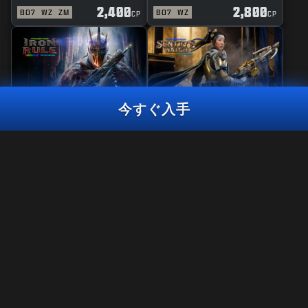
2,400
2,800
BO7
WZ
ZM
BO7
WZ
CP
CP
今すぐ入手
リアクティブ
マスタークラフト
鉄の掟
セントリーウォッ
チ
ウルトラスキン
アウトオブヘル
2,400
CP
2,400
2,800
BO7
WZ
BO7
WZ
CP
CP
今すぐ入手
法律関連
利用規約
プライバシーポリシー
採用情報
Call of Duty®: Warzone™は、Black Ops 7のシーズン06終了時に
PS4™/ Xbox Oneでプレイできなくなります。 このバンドルのコン
クッキーポリシー
テンツは、PS4™/Xbox OneのWarzone™では利用できなくなりま
サポート
す。