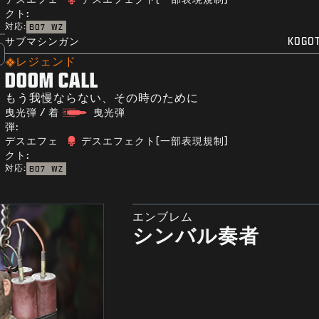
クト:
対応:
BO7
WZ
サブマシンガン
KOGOT
レジェンド
DOOM CALL
もう我慢ならない、その時のために
曳光弾 / 着
曳光弾
弾:
デスエフェ
デスエフェクト(一部表現規制)
クト:
対応:
BO7
WZ
エンブレム
シンバル奏者