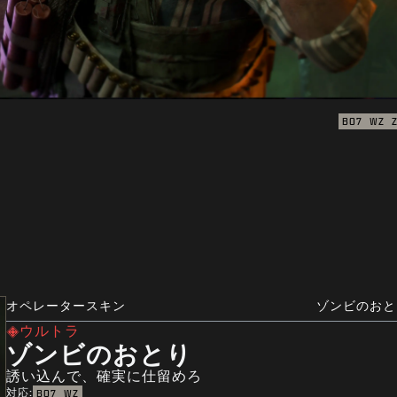
BO7
WZ
オペレータースキン
ゾンビのおと
ウルトラ
ゾンビのおとり
誘い込んで、確実に仕留めろ
対応:
BO7
WZ