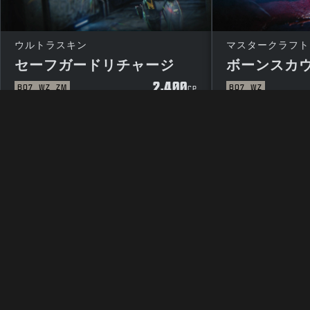
ウルトラスキン
マスタークラフト
セーフガードリチャージ
ボーンスカ
2,400
BO7
WZ
ZM
BO7
WZ
CP
法律関連
利用規約
プラ