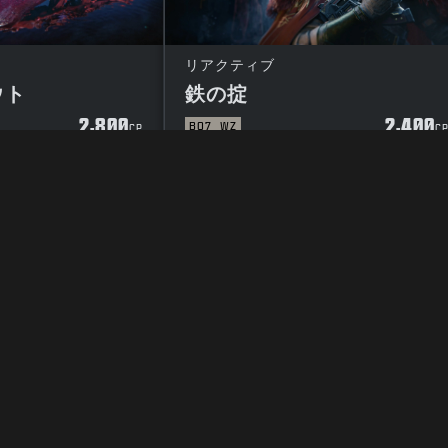
リアクティブ
ウト
鉄の掟
2,800
2,400
BO7
WZ
CP
C
イバシーポリシー
採用情報
クッキーポリシー
サポート
行動規範