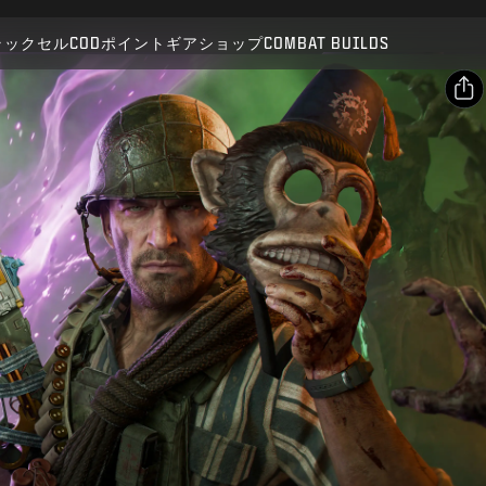
対応:
BO7
WZ
ZM
ラックセル
CODポイント
ギアショップ
COMBAT BUILDS
送信
購入を確定
シェア
メールアドレス
キャンセル
Facebook
Activisionは、このゲーム内コンテンツをいつでも更新、
X
変更、削除できるものとします
リンクをコピー