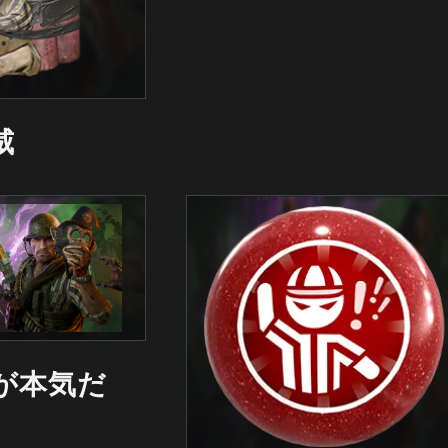
威
が本気だ