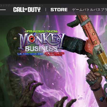
SKIP TO MAIN CONTENT
ストア
//
バンドル
//
モンキービジネス
ゲーム
バトルパス
ブ
ゲーム
ニュース
STORE
ESPORTS
サポート