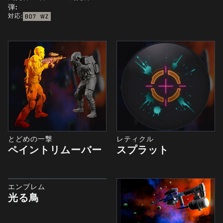
弾:
対応:
BO7
WZ
とどめの一撃
レティクル
ペイントリムーバー
スプラット
エンブレム
光る鳥