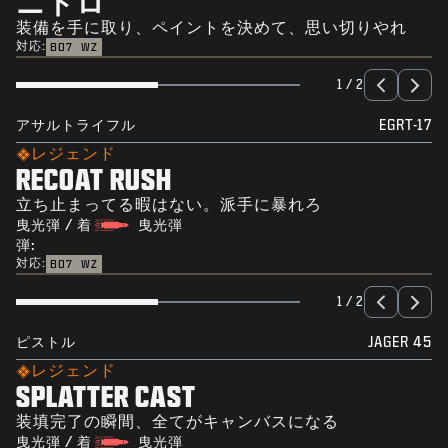
ニトロ
装備を手に取り、ペイントを決めて、思い切りやれ
対応:
BO7
WZ
1 / 2
アサルトライフル
EGRT-17
レジェンド
RECOAT RUSH
立ち止まってる暇はない。派手に暴れろ
曳光弾 / 着
曳光弾
弾:
対応:
BO7
WZ
1 / 2
ピストル
JAGER 45
レジェンド
SPLATTER CAST
装填完了の瞬間、全てがキャンバスになる
曳光弾 / 着
曳光弾