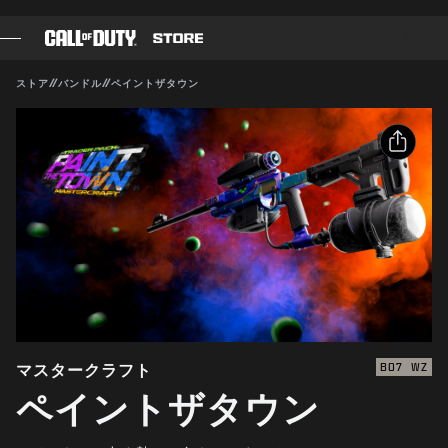
SKIP TO MAIN CONTENT
対応:
BO7
WZ
送信
ストア
//
バンドル
//
ペイントザタウン
購入を確定
ゲーム
バトルパス
キャンセル
シェア
ブラックセル
メールアドレス
CODポイント
Activisionは、このゲーム内コンテンツをいつでも更新、
変更、削除できるものとします
Facebook
ギアショップ
X
COMBAT BUILDS
リンクをコピー
マスタークラフト
BO7
WZ
ペイントザタウン
ゲーム