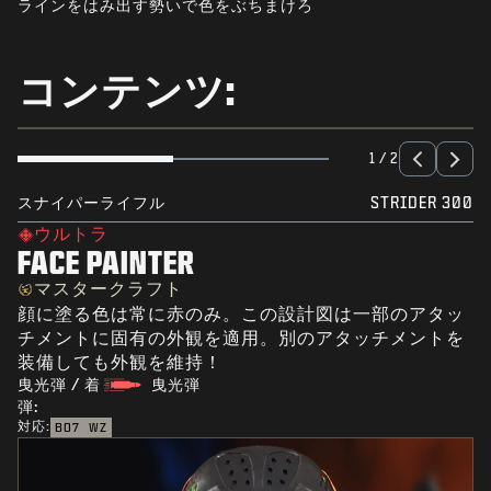
ラインをはみ出す勢いで色をぶちまけろ
ニュース
STORE
コンテンツ:
ESPORTS
サポート
1 / 2
|
ログイン
サインアップ
スナイパーライフル
STRIDER 300
ウルトラ
FACE PAINTER
マスタークラフト
顔に塗る色は常に赤のみ。この設計図は一部のアタッ
チメントに固有の外観を適用。別のアタッチメントを
装備しても外観を維持！
曳光弾 / 着
曳光弾
弾:
対応:
BO7
WZ