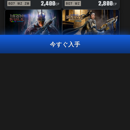
2,400
2,800
BO7
WZ
ZM
BO7
WZ
CP
CP
今すぐ入手
リアクティブ
マスタークラフト
鉄の掟
セントリーウォッ
チ
マスタークラフト
ペイントザタウン
2,400
CP
2,400
2,800
BO7
WZ
BO7
WZ
CP
CP
今すぐ入手
法律関連
利用規約
プライバシーポリシー
採用情報
Call of Duty®: Warzone™は、Black Ops 7のシーズン06終了時に
PS4™/ Xbox Oneでプレイできなくなります。 このバンドルのコン
クッキーポリシー
テンツは、PS4™/Xbox OneのWarzone™では利用できなくなりま
サポート
す。
行動規範