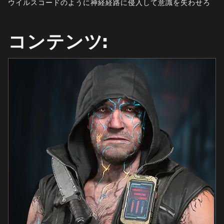
ウイルスコードのように神経経路に侵入して意識を失わせろ
ニュース
STORE
コンテンツ:
ESPORTS
サポート
|
ログイン
サインアップ