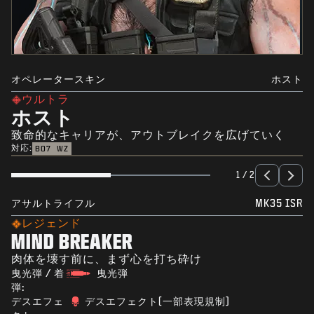
オペレータースキン
ホスト
ウルトラ
ホスト
致命的なキャリアが、アウトブレイクを広げていく
対応:
BO7
WZ
1 / 2
アサルトライフル
MK35 ISR
レジェンド
MIND BREAKER
肉体を壊す前に、まず心を打ち砕け
曳光弾 / 着
曳光弾
弾:
デスエフェ
デスエフェクト(一部表現規制)