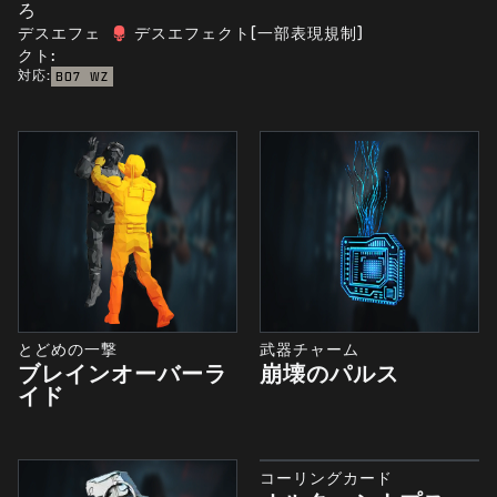
ろ
デスエフェ
デスエフェクト(一部表現規制)
クト:
対応:
BO7
WZ
とどめの一撃
武器チャーム
ブレインオーバーラ
崩壊のパルス
イド
コーリングカード