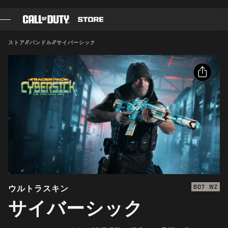
SKIP TO MAIN CONTENT
対応:
BO7
WZ
送信
ストア
//
バンドル
//
サイバーシック
購入を確定
ゲーム
バトルパス
キャンセル
シェア
ブラックセル
メールアドレス
CODポイント
Activisionは、このゲーム内コンテンツをいつでも更新、
変更、削除できるものとします
Facebook
ギアショップ
X
COMBAT BUILDS
リンクをコピー
ウルトラスキン
BO7
WZ
サイバーシック
ゲーム