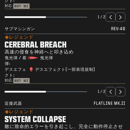
クト:
対応:
BO7
WZ
1 / 2
サブマシンガン
REV-46
レジェンド
CEREBRAL BREACH
高速の侵食を神経へと叩き込め
曳光弾 / 着
曳光弾
弾:
デスエフェ
デスエフェクト(一部表現規制)
クト:
対応:
BO7
WZ
1 / 2
近接武器
FLATLINE MK.II
レジェンド
SYSTEM COLLAPSE
敵に致命的エラーを引き起こし、完全に動作停止させ