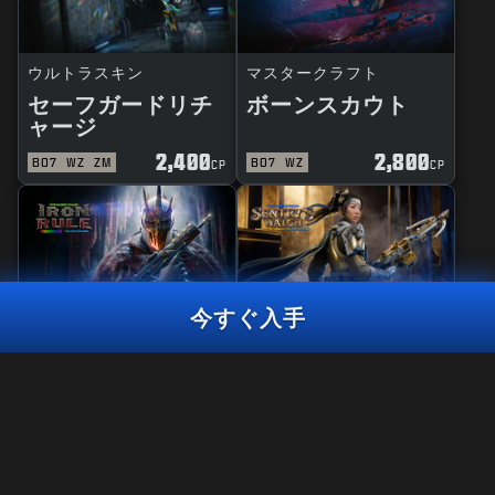
ウルトラスキン
マスタークラフト
セーフガードリチ
ボーンスカウト
ャージ
2,400
2,800
BO7
WZ
ZM
BO7
WZ
CP
CP
今すぐ入手
リアクティブ
マスタークラフト
鉄の掟
セントリーウォッ
チ
ウルトラスキン
サイバーシック
2,400
CP
2,400
2,800
BO7
WZ
BO7
WZ
CP
CP
今すぐ入手
法律関連