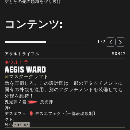
空とその先の領域を守り抜け
ニュース
STORE
コンテンツ:
ESPORTS
サポート
1 / 2
|
ログイン
サインアップ
アサルトライフル
MXR-17
ウルトラ
AEGIS WARD
マスタークラフト
敵を圧倒しろ。この設計図は一部のアタッチメントに
固有の外観を適用。別のアタッチメントを装備しても
外観を維持！
曳光弾 / 着
曳光弾
弾:
デスエフェ
デスエフェクト(一部表現規制)
クト:
対応:
BO7
WZ