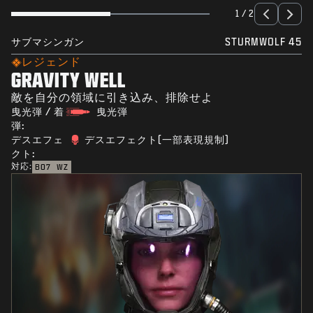
1 / 2
サブマシンガン
STURMWOLF 45
レジェンド
GRAVITY WELL
敵を自分の領域に引き込み、排除せよ
曳光弾 / 着
曳光弾
弾:
デスエフェ
デスエフェクト(一部表現規制)
クト:
対応:
BO7
WZ