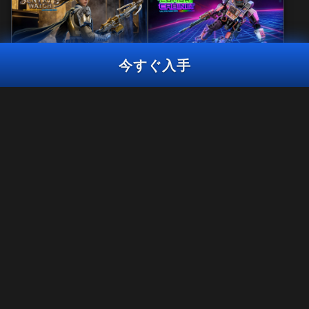
今すぐ入手
マスタークラフト
リアクティブ
セントリーウォッ
コンバットキャビ
チ
ネット
マスタークラフト
コズミックフロント
2,400
CP
2,800
2,800
BO7
WZ
BO7
WZ
CP
CP
今すぐ入手
法律関連
利用規約
プライバシーポリシー
採用情報
Call of Duty®: Warzone™は、Black Ops 7のシーズン06終了時に
PS4™/ Xbox Oneでプレイできなくなります。 このバンドルのコン
クッキーポリシー
テンツは、PS4™/Xbox OneのWarzone™では利用できなくなりま
サポート
す。
行動規範
プライバシーの選択