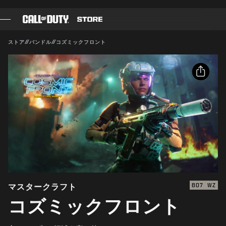
SKIP TO MAIN CONTENT
対応:
BO7
WZ
送信
ストア
//
バンドル
//
コズミックフロント
購入を確定
ゲーム
バトルパス
キャンセル
シェア
ブラックセル
メールアドレス
CODポイント
Activisionは、このゲーム内コンテンツをいつでも更新、
変更、削除できるものとします
Facebook
ギアショップ
X
COMBAT BUILDS
リンクをコピー
マスタークラフト
BO7
WZ
コズミックフロント
ゲーム