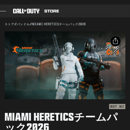
SKIP TO MAIN CONTENT
対応:
BO7
WZ
送信
ストア
//
バンドル
//
MIAMI HERETICSチームパック2026
購入を確定
ゲーム
バトルパス
キャンセル
シェア
ブラックセル
メールアドレス
CODポイント
Activisionは、このゲーム内コンテンツをいつでも更新、
変更、削除できるものとします
Facebook
ギアショップ
X
COMBAT BUILDS
リンクをコピー
BO7
WZ
MIAMI HERETICSチームパ
ゲーム
ック2026