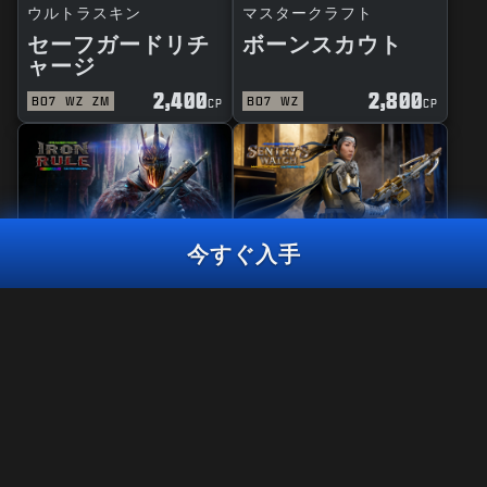
ウルトラスキン
マスタークラフト
セーフガードリチ
ボーンスカウト
ャージ
2,400
2,800
BO7
WZ
ZM
BO7
WZ
CP
CP
今すぐ入手
リアクティブ
マスタークラフト
鉄の掟
セントリーウォッ
MIAMI HERETICSチームパック2026
チ
2,400
2,800
BO7
WZ
BO7
WZ
CP
CP
プラットフォームを選択:
XBOX
法律関連
利用規約
XBOX PC
プライバシーポリシー