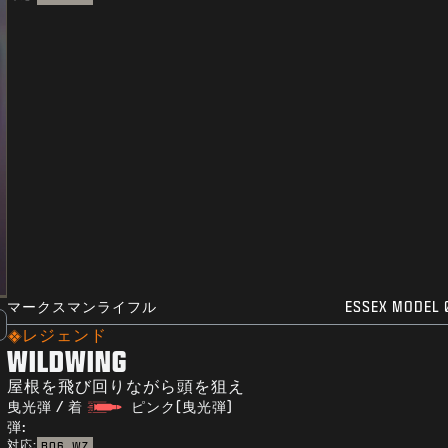
マークスマンライフル
ESSEX MODEL 
レジェンド
WILDWING
屋根を飛び回りながら頭を狙え
曳光弾 / 着
ピンク(曳光弾)
弾:
対応:
BO6
WZ