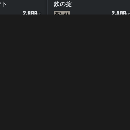
ウト
鉄の掟
2,800
2,400
BO7
WZ
CP
C
イバシーポリシー
採用情報
クッキーポリシー
サポート
行動規範