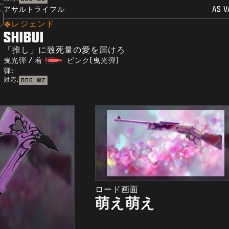
アサルトライフル
AS V
レジェンド
SHIBUI
「推し」に致死量の愛を届けろ
曳光弾 / 着
ピンク(曳光弾)
弾:
対応:
BO6
WZ
ロード画面
萌え萌え