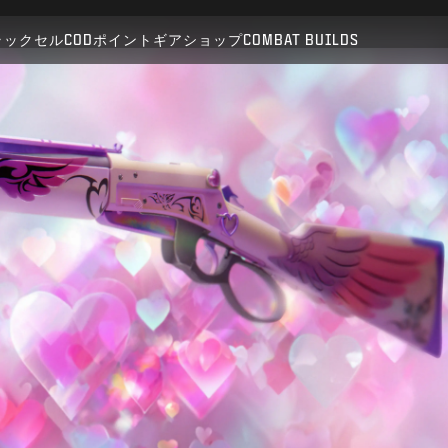
対応:
BO6
WZ
ラックセル
CODポイント
ギアショップ
COMBAT BUILDS
送信
購入を確定
キャンセル
Activisionは、このゲーム内コンテンツをいつでも更新、
変更、削除できるものとします