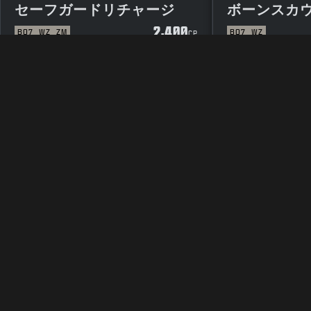
セーフガードリチャージ
ボーンスカ
2,400
BO7
WZ
ZM
BO7
WZ
CP
法律関連
利用規約
プラ