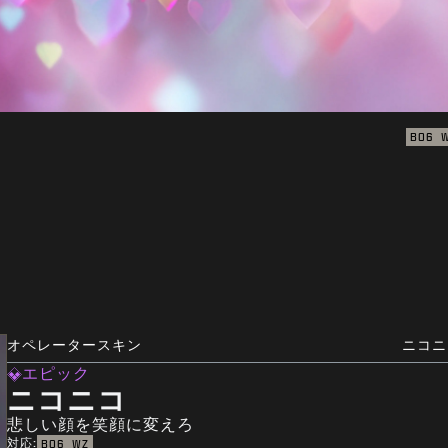
BO6
オペレータースキン
ニコニ
エピック
ニコニコ
悲しい顔を笑顔に変えろ
対応:
BO6
WZ