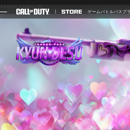
SKIP TO MAIN CONTENT
ストア
//
バンドル
//
キュンです
ゲーム
バトルパス
ブ
ゲーム
ニュース
STORE
ESPORTS
サポート