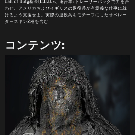
Call of Duty基金(C.O.D.E.) 連合軍: トレーサーパックで力を合
ニュース
わせ、アメリカおよびイギリスの退役兵が有意義な仕事に就
STORE
けるよう支援せよ。実際の退役兵をモチーフにしたオペレー
タースキン2種を含む
ESPORTS
サポート
コンテンツ:
|
ログイン
サインアップ