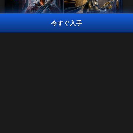
今すぐ入手
リアクティブ
マスタークラフト
鉄の掟
セントリーウォッ
チ
CALL OF DUTY基金(C.O.D.E.) 連合軍
トレーサーパック
2,400
2,800
BO7
WZ
BO7
WZ
CP
CP
プラットフォームを選択:
法律関連
XBOX
利用規約
プライバシーポリシー
BATTLE.NET
採用情報
クッキーポリシー
STEAM
サポート
行動規範
プライバシーの選択
Activisionは、このゲーム内コンテンツをいつでも更新、変更、削除で
きるものとします