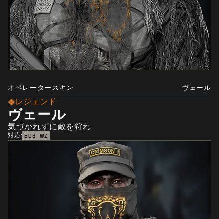
オペレータースキン
ヴェール
レジェンド
ヴェール
気づかれずに敵を狩れ
対応:
BO6
WZ