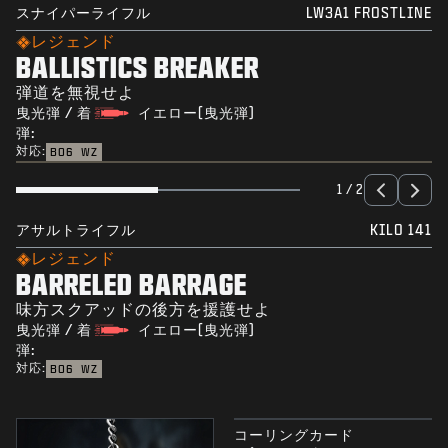
スナイパーライフル
LW3A1 FROSTLINE
レジェンド
BALLISTICS BREAKER
弾道を無視せよ
曳光弾 / 着
イエロー(曳光弾)
弾:
対応:
BO6
WZ
1 / 2
アサルトライフル
KILO 141
レジェンド
BARRELED BARRAGE
味方スクアッドの後方を援護せよ
曳光弾 / 着
イエロー(曳光弾)
弾:
対応:
BO6
WZ
コーリングカード