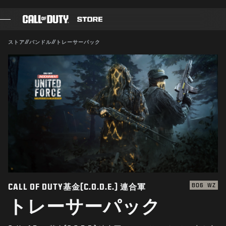
SKIP TO MAIN CONTENT
対応:
BO6
WZ
送信
ストア
//
バンドル
//
トレーサーパック
購入を確定
ゲーム
バトルパス
キャンセル
ブラックセル
CODポイント
Activisionは、このゲーム内コンテンツをいつでも更新、
変更、削除できるものとします
ギアショップ
COMBAT BUILDS
CALL OF DUTY基金(C.O.D.E.) 連合軍
BO6
WZ
トレーサーパック
ゲーム