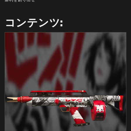
ニュース
STORE
コンテンツ:
ESPORTS
サポート
|
ログイン
サインアップ