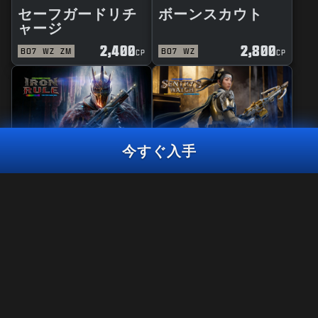
セーフガードリチ
ボーンスカウト
ャージ
2,400
2,800
BO7
WZ
ZM
BO7
WZ
CP
CP
今すぐ入手
リアクティブ
マスタークラフト
鉄の掟
セントリーウォッ
ボードラブ
800
チ
CP
2,400
2,800
BO7
WZ
BO7
WZ
CP
CP
今すぐ入手
法律関連
利用規約
プライバシーポリシー
Call of Duty®: Warzone™は、Black Ops 7のシーズン06終了時に
採用情報
PS4™/ Xbox Oneでプレイできなくなります。 このバンドルのコン