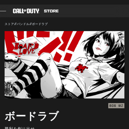
SKIP TO MAIN CONTENT
対応:
BO6
WZ
送信
ストア
//
バンドル
//
ボードラブ
購入を確定
ゲーム
バトルパス
キャンセル
ブラックセル
Activisionは、このゲーム内コンテンツをいつでも更新、
CODポイント
変更、削除できるものとします
ギアショップ
COMBAT BUILDS
BO6
WZ
ボードラブ
ゲーム
勝利を創り出せ