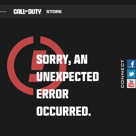
SKIP TO MAIN CONTENT
GIOCHI
BATTLE PASS
SORRY, AN
BLACKCELL
UNEXPECTED
PUNTI COD
NEGOZIO ABBIGLIAMENTO
ERROR
COMBAT BUILDS
OCCURRED.
GIOCHI