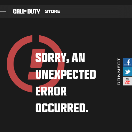
SKIP TO MAIN CONTENT
GIOCHI
BATTLE PASS
SORRY, AN
BLACKCELL
UNEXPECTED
PUNTI COD
NEGOZIO ABBIGLIAMENTO
ERROR
COMBAT BUILDS
OCCURRED.
GIOCHI