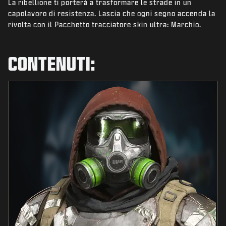
La ribellione ti porterà a trasformare le strade in un
NOVITÀ
capolavoro di resistenza. Lascia che ogni segno accenda la
NEGOZIO
rivolta con il Pacchetto tracciatore skin ultra: Marchio.
ESPORTS
CONTENUTI:
ASSISTENZA
|
ACCEDI
REGISTRATI