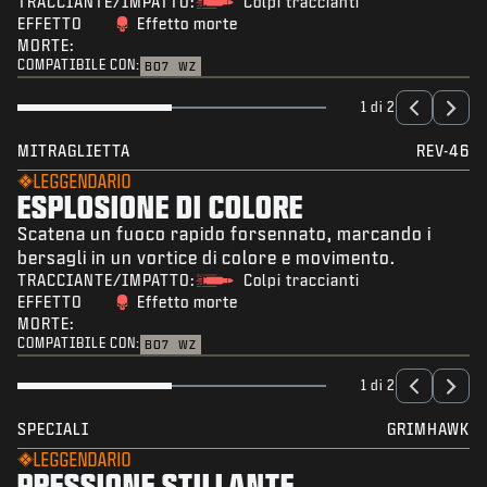
TRACCIANTE/IMPATTO:
Colpi traccianti
EFFETTO
Effetto morte
MORTE:
COMPATIBILE CON:
BO7
WZ
1 di 2
MITRAGLIETTA
REV-46
LEGGENDARIO
ESPLOSIONE DI COLORE
Scatena un fuoco rapido forsennato, marcando i
bersagli in un vortice di colore e movimento.
TRACCIANTE/IMPATTO:
Colpi traccianti
EFFETTO
Effetto morte
MORTE:
COMPATIBILE CON:
BO7
WZ
1 di 2
SPECIALI
GRIMHAWK
LEGGENDARIO
PRESSIONE STILLANTE