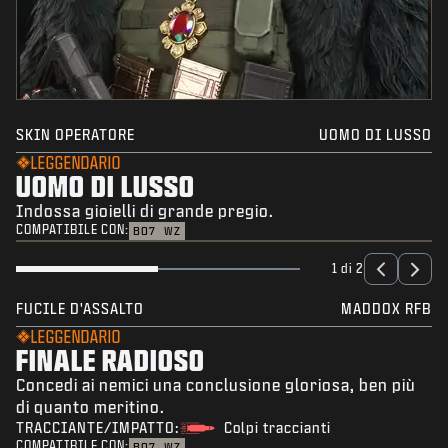
SKIN OPERATORE
UOMO DI LUSSO
LEGGENDARIO
UOMO DI LUSSO
Indossa gioielli di grande pregio.
COMPATIBILE CON:
BO7
WZ
1 di 2
FUCILE D'ASSALTO
MADDOX RFB
LEGGENDARIO
FINALE RADIOSO
Concedi ai nemici una conclusione gloriosa, ben più
di quanto meritino.
TRACCIANTE/IMPATTO:
Colpi traccianti
COMPATIBILE CON:
BO7
WZ