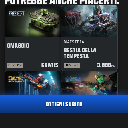
MAESTRIA
OMAGGIO
BESTIA DELLA
TEMPESTA
GRATIS
3.000
BO7
WZ
BO7
WZ
PC
OTTIENI SUBITO
PACCHETTO
MAESTRIA
TRACCIATORE
NON SINCRONIZZATO
RISONANZA OSCURA
PACCHETTO TRACCIATORE
AGENZIA NOTTURNA
2.000
PC