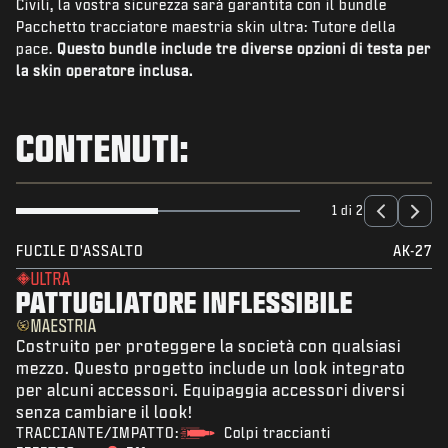
Civili, la vostra sicurezza sarà garantita con il bundle
NOVITÀ
Pacchetto tracciatore maestria skin ultra: Tutore della
NEGOZIO
pace.
Questo bundle include tre diverse opzioni di testa per
la skin operatore inclusa.
ESPORTS
ASSISTENZA
CONTENUTI:
|
ACCEDI
REGISTRATI
1 di 2
FUCILE D'ASSALTO
AK-27
ULTRA
PATTUGLIATORE INFLESSIBILE
MAESTRIA
Costruito per proteggere la società con qualsiasi
mezzo. Questo progetto include un look integrato
per alcuni accessori. Equipaggia accessori diversi
senza cambiare il look!
TRACCIANTE/IMPATTO:
Colpi traccianti