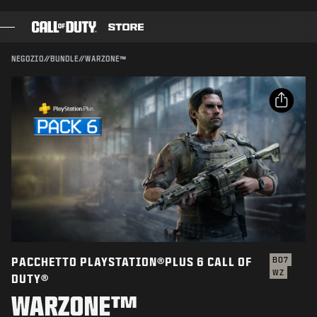
SKIP TO MAIN CONTENT
Compatibile con:
BO7
WZ
INVIA
NEGOZIO
//
BUNDLE
//
WARZONE™
CONFERMA ACQUISTO
GIOCHI
BATTLE PASS
ANNULLA
CONDIVIDI
BLACKCELL
Email
PUNTI COD
Activision può aggiornare, sostituire o rimuovere
questi contenuti di gioco in qualsiasi momento.
Facebook
NEGOZIO ABBIGLIAMENTO
X
COMBAT BUILDS
Copia link
PACCHETTO PLAYSTATION®PLUS 6 CALL OF
BO7
WZ
DUTY®
GIOCHI
WARZONE™