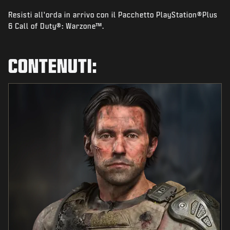
NOVITÀ
Resisti all'orda in arrivo con il Pacchetto PlayStation®Plus
NEGOZIO
6 Call of Duty®: Warzone™.
ESPORTS
CONTENUTI:
ASSISTENZA
|
ACCEDI
REGISTRATI