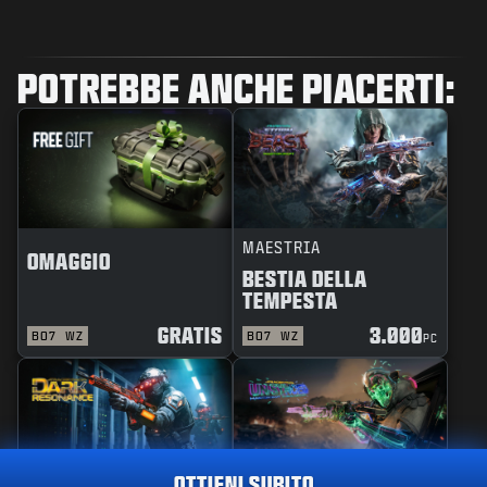
POTREBBE ANCHE PIACERTI:
MAESTRIA
OMAGGIO
BESTIA DELLA
TEMPESTA
GRATIS
3.000
BO7
WZ
BO7
WZ
PC
OTTIENI SUBITO