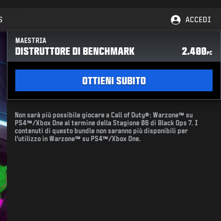
S
ACCEDI
MAESTRIA
DISTRUTTORE DI BENCHMARK
2.400
PC
OTTIENI SUBITO
Non sarà più possibile giocare a Call of Duty®: Warzone™ su
PS4™/Xbox One al termine della Stagione 06 di Black Ops 7. I
contenuti di questo bundle non saranno più disponibili per
l'utilizzo in Warzone™ su PS4™/Xbox One.