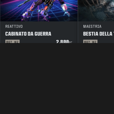
REATTIVO
MAESTRIA
CABINATO DA GUERRA
BESTIA DELLA
2.800
BO7
WZ
BO7
WZ
PC
INFORMATIVA LEGALE
TERMINI D'USO
INFORMATIVA SULL