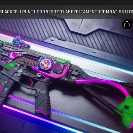
Compatibile con:
BO7
WZ
BLACKCELL
PUNTI COD
NEGOZIO ABBIGLIAMENTO
COMBAT BUILD
INVIA
CONFERMA ACQUISTO
CONDIVIDI
Email
ANNULLA
Facebook
Activision può aggiornare, sostituire o rimuovere
X
questi contenuti di gioco in qualsiasi momento.
Copia link