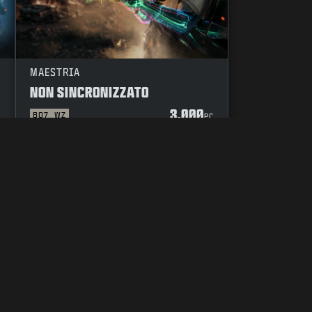
MAESTRIA
NON SINCRONIZZATO
3.000
BO7
WZ
C
PC
CODICE DI CONDOTTA
LE TUE SCELTE SULLA PRIVACY