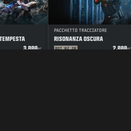
PACCHETTO TRACCIATORE
 TEMPESTA
RISONANZA OSCURA
3.000
2.000
BO7
WZ
ZM
PC
P
A PRIVACY
LAVORA CON NOI
POLITICA SUI COOKIE
ASSISTENZA