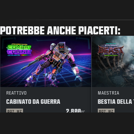
POTREBBE ANCHE PIACERTI:
REATTIVO
MAESTRIA
CABINATO DA GUERRA
BESTIA DELLA
2.800
BO7
WZ
BO7
WZ
PC
INFORMATIVA LEGALE
TERMINI D'USO
INFORMATIVA SULL