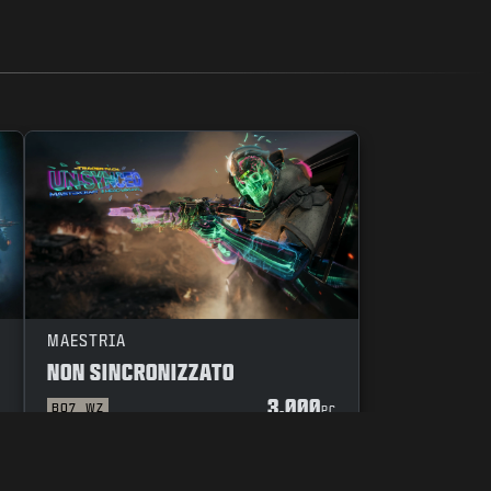
MAESTRIA
NON SINCRONIZZATO
3.000
BO7
WZ
C
PC
CODICE DI CONDOTTA
LE TUE SCELTE SULLA PRIVACY