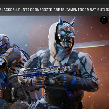
Compatibile con:
BO7
WZ
BLACKCELL
PUNTI COD
NEGOZIO ABBIGLIAMENTO
COMBAT BUILD
INVIA
CONFERMA ACQUISTO
CONDIVIDI
Email
ANNULLA
Facebook
Activision può aggiornare, sostituire o rimuovere
X
questi contenuti di gioco in qualsiasi momento.
Copia link