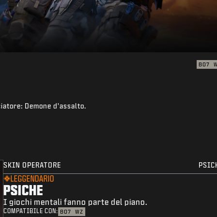
BO7
ciatore: Demone d'assalto.
SKIN OPERATORE
PSIC
LEGGENDARIO
PSICHE
I giochi mentali fanno parte del piano.
COMPATIBILE CON:
BO7
WZ