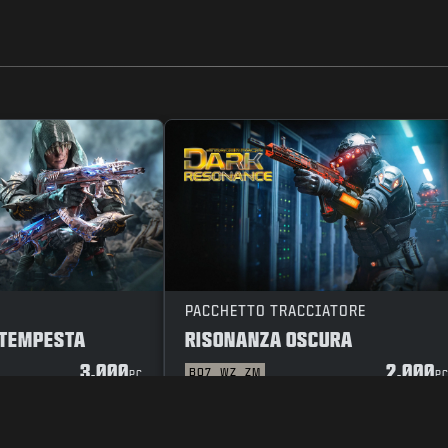
PACCHETTO TRACCIATORE
 TEMPESTA
RISONANZA OSCURA
3.000
2.000
BO7
WZ
ZM
PC
P
A PRIVACY
LAVORA CON NOI
POLITICA SUI COOKIE
ASSISTENZA