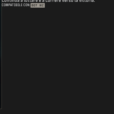
Continua a lottare e a correre verso la vittoria.
COMPATIBILE CON:
BO7
WZ