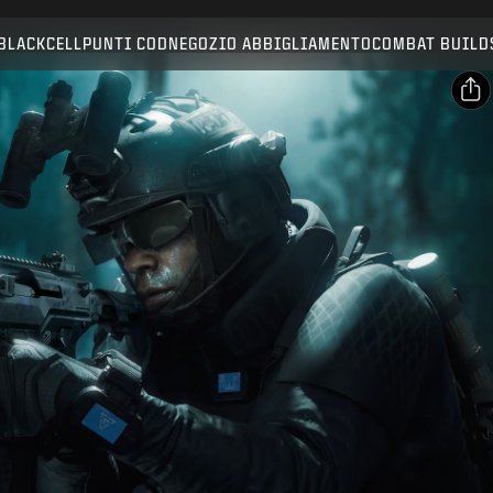
Compatibile con:
BO7
WZ
BLACKCELL
PUNTI COD
NEGOZIO ABBIGLIAMENTO
COMBAT BUILD
INVIA
CONFERMA ACQUISTO
CONDIVIDI
Email
ANNULLA
Facebook
Activision può aggiornare, sostituire o rimuovere
X
questi contenuti di gioco in qualsiasi momento.
Copia link