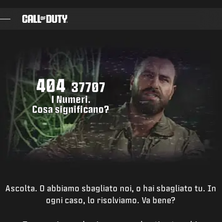
SKIP TO MAIN CONTENT
GIOCHI
NOVITÀ
404
NEGOZIO
37707
I Numeri.
ESPORTS
Cosa significano?
ASSISTENZA
|
ACCEDI
REGISTRATI
Ascolta. O abbiamo sbagliato noi, o hai sbagliato tu. In
ogni caso, lo risolviamo. Va bene?