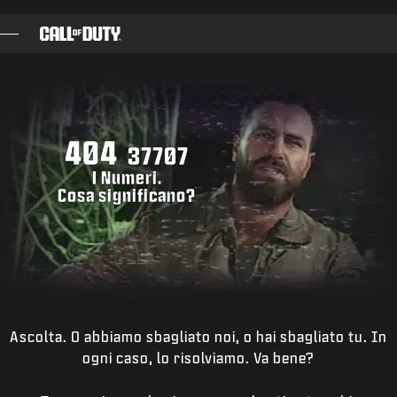
SKIP TO MAIN CONTENT
GIOCHI
NOVITÀ
404
NEGOZIO
37707
I Numeri.
ESPORTS
Cosa significano?
ASSISTENZA
|
ACCEDI
REGISTRATI
Ascolta. O abbiamo sbagliato noi, o hai sbagliato tu. In
ogni caso, lo risolviamo. Va bene?