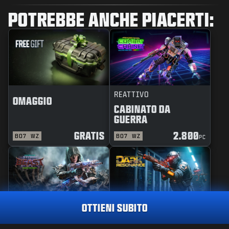
POTREBBE ANCHE PIACERTI:
REATTIVO
OMAGGIO
CABINATO DA
GUERRA
GRATIS
2.800
BO7
WZ
BO7
WZ
PC
OTTIENI SUBITO
MAESTRIA
PACCHETTO
TRACCIATORE
BESTIA DELLA