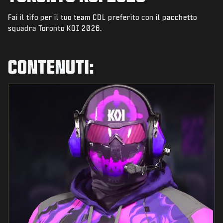
NOVITÀ
Fai il tifo per il tuo team CDL preferito con il pacchetto
NEGOZIO
squadra Toronto KOI 2026.
ESPORTS
CONTENUTI:
ASSISTENZA
|
ACCEDI
REGISTRATI