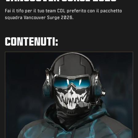
NOVITÀ
Fai il tifo per il tuo team CDL preferito con il pacchetto
NEGOZIO
squadra Vancouver Surge 2026.
ESPORTS
CONTENUTI:
ASSISTENZA
|
ACCEDI
REGISTRATI