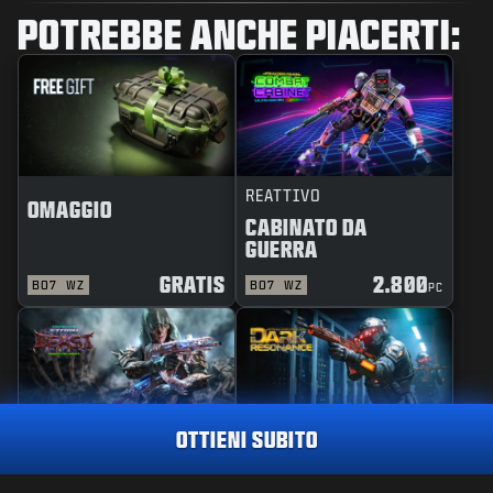
POTREBBE ANCHE PIACERTI:
REATTIVO
OMAGGIO
CABINATO DA
GUERRA
GRATIS
2.800
BO7
WZ
BO7
WZ
PC
OTTIENI SUBITO
MAESTRIA
PACCHETTO
TRACCIATORE
BESTIA DELLA