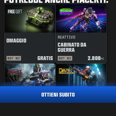
REATTIVO
OMAGGIO
CABINATO DA
GUERRA
GRATIS
2.800
BO7
WZ
BO7
WZ
PC
OTTIENI SUBITO
MAESTRIA
PACCHETTO
TRACCIATORE
BESTIA DELLA
RISONANZA OSCURA
TEMPESTA
MAESTRIA
DESPERADO
3.000
PC