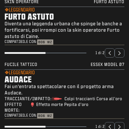
SKIN OPERATORE
FURTO ASTUTO
LEGGENDARIO
FURTO ASTUTO
Diventa una leggenda urbana che spinge le banche a
fortificarsi, poi irrompi con la skin operatore Furto
astuto di Caine.
COMPATIBILE CON:
BO6
WZ
1 di 2
FUCILE TATTICO
ESSEX MODEL 07
LEGGENDARIO
AUDACE
Fai un'entrata spettacolare con il progetto arma
Audace.
TRACCIANTE/IMPATTO:
Colpi traccianti Corsa all'oro
EFFETTO
Effetto morte Pepita d'oro
MORTE:
COMPATIBILE CON:
BO6
WZ
1 di 2