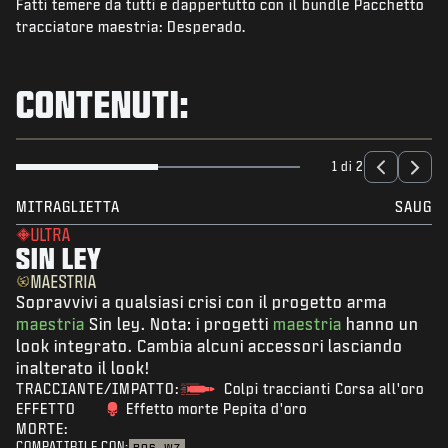
Fatti temere da tutti e dappertutto con il bundle Pacchetto
NOVITÀ
tracciatore maestria: Desperado.
NEGOZIO
ESPORTS
CONTENUTI:
ASSISTENZA
|
ACCEDI
REGISTRATI
1 di 2
MITRAGLIETTA
SAUG
ULTRA
SIN LEY
MAESTRIA
Sopravvivi a qualsiasi crisi con il progetto arma
maestria
Sin ley. Nota: i progetti
maestria
hanno un
look integrato. Cambia alcuni accessori lasciando
inalterato il look!
TRACCIANTE/IMPATTO:
Colpi traccianti Corsa all'oro
EFFETTO
Effetto morte Pepita d'oro
MORTE:
COMPATIBILE CON: