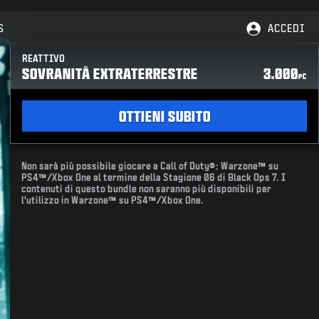
S
ACCEDI
REATTIVO
SOVRANITÀ EXTRATERRESTRE
3.000
PC
OTTIENI SUBITO
Non sarà più possibile giocare a Call of Duty®: Warzone™ su
PS4™/Xbox One al termine della Stagione 06 di Black Ops 7. I
contenuti di questo bundle non saranno più disponibili per
l'utilizzo in Warzone™ su PS4™/Xbox One.