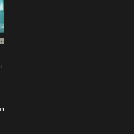
WZ
ri
UG