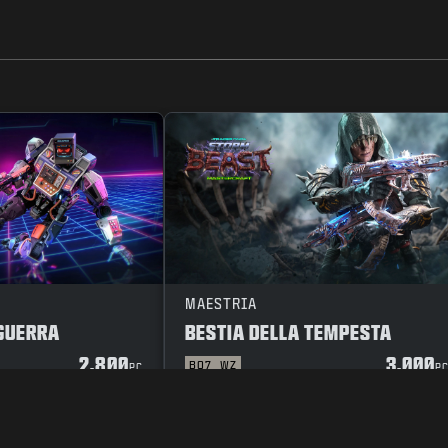
MAESTRIA
GUERRA
BESTIA DELLA TEMPESTA
2.800
3.000
BO7
WZ
PC
P
A PRIVACY
LAVORA CON NOI
POLITICA SUI COOKIE
ASSISTENZA