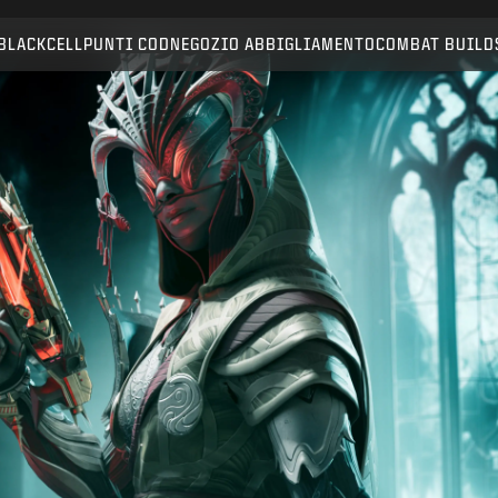
Compatibile con:
BO6
WZ
BLACKCELL
PUNTI COD
NEGOZIO ABBIGLIAMENTO
COMBAT BUILD
INVIA
CONFERMA ACQUISTO
ANNULLA
Activision può aggiornare, sostituire o rimuovere
questi contenuti di gioco in qualsiasi momento.