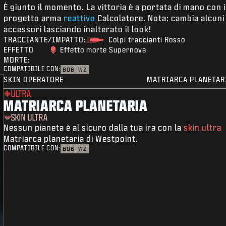
È giunto il momento. La vittoria è a portata di mano con i
progetto arma
reattivo
Calcolatore. Nota: cambia alcuni
accessori lasciando inalterato il look!
TRACCIANTE/IMPATTO:
Colpi traccianti Rosso
EFFETTO
Effetto morte Supernova
MORTE:
COMPATIBILE CON:
BO6
WZ
SKIN OPERATORE
MATRIARCA PLANETAR
ULTRA
MATRIARCA PLANETARIA
SKIN ULTRA
Nessun pianeta è al sicuro dalla tua ira con la
skin ultra
Matriarca planetaria di Westpoint.
COMPATIBILE CON:
BO6
WZ