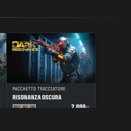
PACCHETTO TRACCIATORE
RISONANZA OSCURA
2.000
BO7
WZ
ZM
C
PC
CODICE DI CONDOTTA
LE TUE SCELTE SULLA PRIVACY