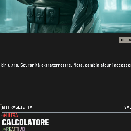
BO6
skin ultra: Sovranità extraterrestre. Nota: cambia alcuni accesso
MITRAGLIETTA
SA
ULTRA
CALCOLATORE
REATTIVO