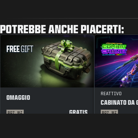
POTREBBE ANCHE PIACERTI:
REATTIVO
OMAGGIO
CABINATO DA 
GRATIS
BO7
WZ
BO7
WZ
INFORMATIVA LEGALE
TERMINI D'USO
INFORMATIVA SULL