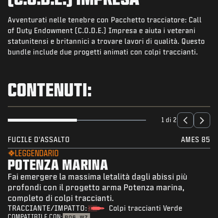
NOVITÀ
Avventurati nelle tenebre con Pacchetto tracciatore: Call
NEGOZIO
of Duty Endowment (C.O.D.E.) Impresa e aiuta i veterani
statunitensi e britannici a trovare lavori di qualità. Questo
ESPORTS
bundle include due progetti animati con colpi traccianti.
ASSISTENZA
|
ACCEDI
REGISTRATI
CONTENUTI:
1 di 2
FUCILE D'ASSALTO
AMES 85
LEGGENDARIO
POTENZA MARINA
Fai emergere la massima letalità dagli abissi più
profondi con il progetto arma Potenza marina,
completo di colpi traccianti.
TRACCIANTE/IMPATTO:
Colpi traccianti Verde
COMPATIBILE CON:
BO6
WZ