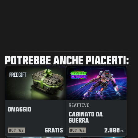
POTREBBE ANCHE PIACERTI:
REATTIVO
OMAGGIO
CABINATO DA
GUERRA
GRATIS
2.800
BO7
WZ
BO7
WZ
PC