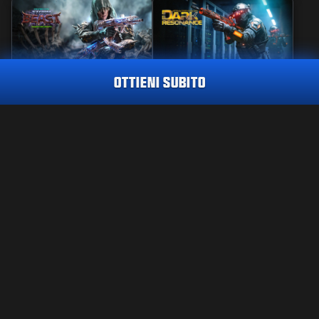
OTTIENI SUBITO
MAESTRIA
PACCHETTO
TRACCIATORE
BESTIA DELLA
RISONANZA OSCURA
TEMPESTA
PACCHETTO TRACCIATORE
CALL OF DUTY ENDOWMENT (C.O.D.E.) IMPRESA
3.000
2.000
BO7
WZ
BO7
WZ
ZM
PC
PC
Scegli una piattaforma:
INFORMATIVA LEGALE
XBOX
TERMINI D'USO
INFORMATIVA SULLA PRIVACY
PLAYSTATION
LAVORA CON NOI
POLITICA SUI COOKIE
BATTLE.NET
ASSISTENZA
CODICE DI CONDOTTA
STEAM
LE TUE SCELTE SULLA PRIVACY