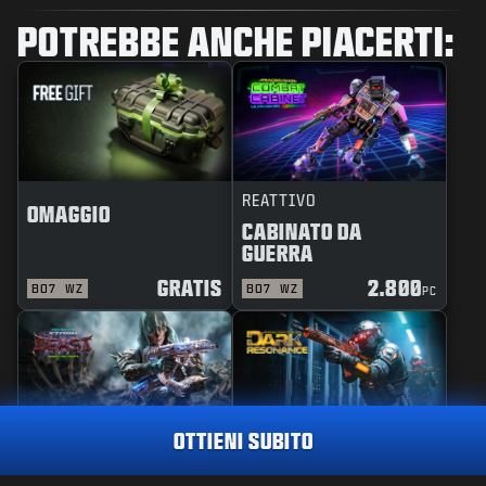
POTREBBE ANCHE PIACERTI:
REATTIVO
OMAGGIO
CABINATO DA
GUERRA
GRATIS
2.800
BO7
WZ
BO7
WZ
PC
OTTIENI SUBITO
MAESTRIA
PACCHETTO
TRACCIATORE
BESTIA DELLA