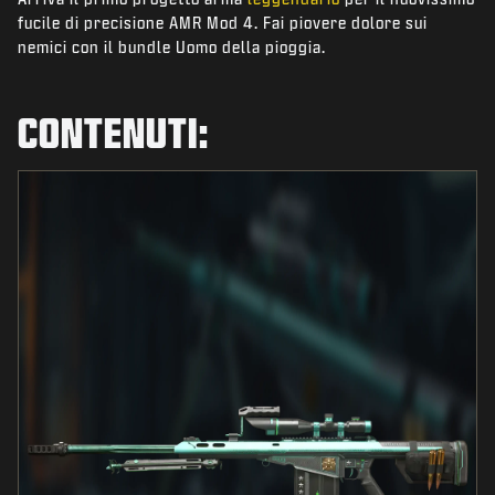
NOVITÀ
fucile di precisione AMR Mod 4. Fai piovere dolore sui
nemici con il bundle Uomo della pioggia.
NEGOZIO
ESPORTS
CONTENUTI:
ASSISTENZA
|
ACCEDI
REGISTRATI