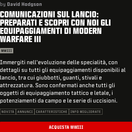
ASSISTENZA
by
David Hodgson
COMUNICAZIONI SUL LANCIO:
REDEEM BETA CODE
PREPARATI E SCOPRI CON NOI GLI
XBOX GAME PASS
EQUIPAGGIAMENTI DI MODERN
WARFARE III
|
ACCEDI
REGISTRATI
MWIII
Immergiti nell'evoluzione delle specialità, con
dettagli su tutti gli equipaggiamenti disponibili al
lancio, tra cui giubbotti, guanti, stivali e
attrezzatura. Sono confermati anche tutti gli
oggetti di equipaggiamento tattico e letale, i
potenziamenti da campo e le serie di uccisioni.
NOVITÀ
ANNUNCI
CARATTERISTICHE
INFO MIGLIORATE
ACQUISTA MWIII