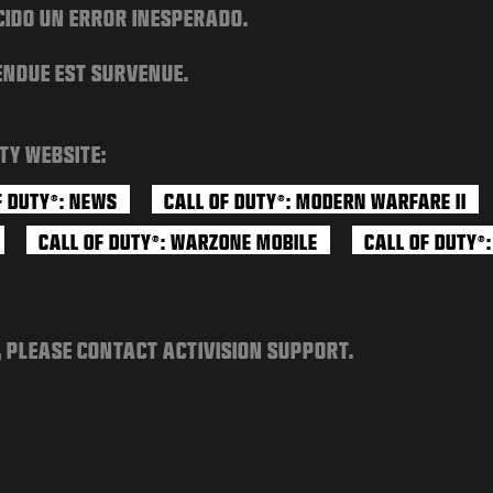
CIDO UN ERROR INESPERADO.
ENDUE EST SURVENUE.
TY WEBSITE:
F DUTY
: NEWS
CALL OF DUTY
: MODERN WARFARE II
®
®
CALL OF DUTY
: WARZONE MOBILE
CALL OF DUTY
®
®
, PLEASE CONTACT ACTIVISION SUPPORT.