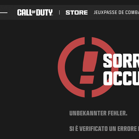
SKIP TO MAIN CONTENT
JEUX
PASSE DE COMB
JEUX
ACTUS
BOUTIQUE
SORR
ESPORT
OCC
ASSISTANCE
UNBEKANNTER FEHLER.
SI È VERIFICATO UN ERRORE