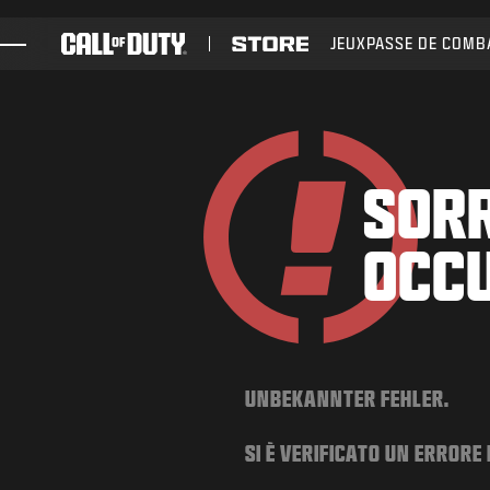
SKIP TO MAIN CONTENT
JEUX
PASSE DE COMB
JEUX
ACTUS
BOUTIQUE
SORR
ESPORT
OCC
ASSISTANCE
UNBEKANNTER FEHLER.
SI È VERIFICATO UN ERRORE