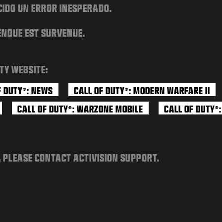
CIDO UN ERROR INESPERADO.
ENDUE EST SURVENUE.
TY WEBSITE:
F DUTY
: NEWS
CALL OF DUTY
: MODERN WARFARE II
®
®
CALL OF DUTY
: WARZONE MOBILE
CALL OF DUTY
®
®
, PLEASE CONTACT ACTIVISION SUPPORT.