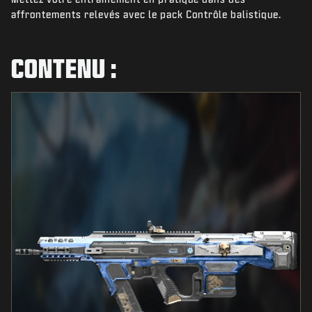
ACTUS
affrontements relevés avec le pack Contrôle balistique.
BOUTIQUE
CONTENU :
ESPORT
ASSISTANCE
|
CONNEXION
S'INSCRIRE