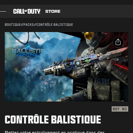
SKIP TO MAIN CONTENT
Compatible avec :
BO7
WZ
ENVOYER
BOUTIQUE
//
PACKS
//
CONTRÔLE BALISTIQUE
CONFIRMER L'ACHAT
JEUX
PASSE DE COMBAT
ANNULER
PARTAGER
BLACK CELL
Email
Activision peut mettre à jour, remplacer ou supprimer
POINTS COD
ce contenu en jeu à tout moment.
Facebook
BOUTIQUE D'ÉQUIPEMENT
X
COMBAT BUILDS
Copier le lien
BO7
WZ
CONTRÔLE BALISTIQUE
JEUX
Mettez votre entraînement en pratique dans des