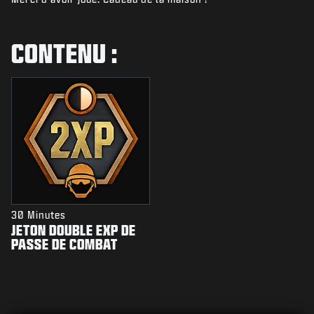
ACTUS
BOUTIQUE
CONTENU :
ESPORT
ASSISTANCE
|
CONNEXION
S'INSCRIRE
30 Minutes
JETON DOUBLE EXP DE
PASSE DE COMBAT