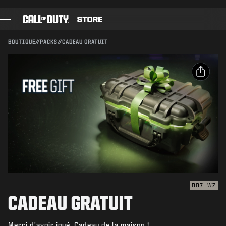
SKIP TO MAIN CONTENT
Compatible avec :
BO7
WZ
ENVOYER
BOUTIQUE
//
PACKS
//
CADEAU GRATUIT
CONFIRMER L'ACHAT
JEUX
PASSE DE COMBAT
ANNULER
PARTAGER
BLACK CELL
Email
Activision peut mettre à jour, remplacer ou supprimer
POINTS COD
ce contenu en jeu à tout moment.
Facebook
BOUTIQUE D'ÉQUIPEMENT
X
COMBAT BUILDS
Copier le lien
BO7
WZ
CADEAU GRATUIT
JEUX
Merci d'avoir joué. Cadeau de la maison !